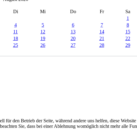
Di
Mi
Do
Fr
Sa
1
4
5
6
7
8
11
12
13
14
15
18
19
20
21
22
25
26
27
28
29
ell für den Betrieb der Seite, während andere uns helfen, diese Websit
 beachten Sie, dass bei einer Ablehnung womöglich nicht mehr alle Funk