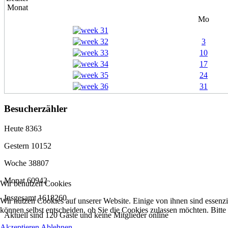
Mo
3
10
17
24
31
Besucherzähler
Heute
8363
Gestern
10152
Woche
38807
Monat
60942
Wir benutzen Cookies
Insgesamt
1618260
Wir nutzen Cookies auf unserer Website. Einige von ihnen sind essenzi
können selbst entscheiden, ob Sie die Cookies zulassen möchten. Bitte
Aktuell sind 120 Gäste und keine Mitglieder online
Akzeptieren
Ablehnen