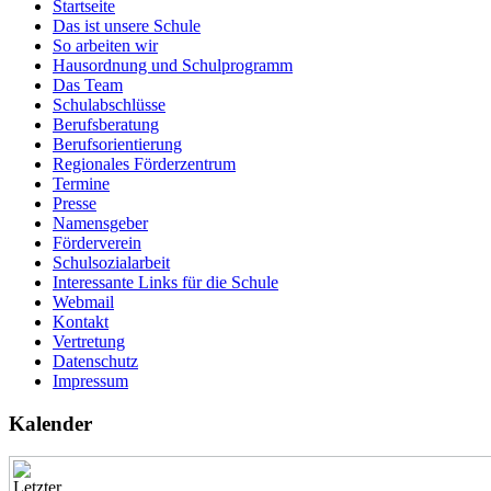
Startseite
Das ist unsere Schule
Alt
So arbeiten wir
Hausordnung und Schulprogramm
Macht mit bei der Altpapiersammlung!! Der Erlös k
Das Team
Schulabschlüsse
Alt
Berufsberatung
Berufsorientierung
Macht mit bei der Altpapiersammlung!! Der Erlös k
Regionales Förderzentrum
Termine
Presse
Alt
Namensgeber
Förderverein
Macht mit bei der Altpapiersammlung!! Der Erlös k
Schulsozialarbeit
Interessante Links für die Schule
Webmail
Alt
Kontakt
Vertretung
Macht mit bei der Altpapiersammlung!! Der Erlös k
Datenschutz
Impressum
Kalender