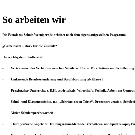
So arbeiten wir
Die Pestalozzi-Schule Wernigerode arbeitet nach dem eigens aufgestellten Programm
„Gemeinsam – stark für die Zukunft“
Die wichtigsten Inhalte sind:
- Vertrauensvolles Verhältnis zwischen Schülern, Eltern, Mitarbeitern und Schulleitung
- Umfassende Berufsorientierung und Berufsberatung ab Klasse 7
- Praxisnaher Unterricht, z. B.Hauswirtschaft, Wirtschaft, Technik, Arbeit am Computer
- Schul– und Klassenprojekte, u.a. „Schritte gegen Tritte“, Drogenprävention, Schüler
- Aktive Schülersprecherarbeit
- Therapeutische Angebote: Trainingsraum-Methode, Verhaltens- und Spieltherapie, En