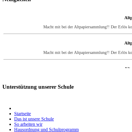
Alt
Macht mit bei der Altpapiersammlung!! Der Erlös k
Alt
Macht mit bei der Altpapiersammlung!! Der Erlös k
Alt
Macht mit bei der Altpapiersammlung!! Der Erlös k
Unterstützung
unserer Schule
Alt
Macht mit bei der Altpapiersammlung!! Der Erlös k
Startseite
Das ist unsere Schule
Alt
So arbeiten wir
Hausordnung und Schulprogramm
Macht mit bei der Altpapiersammlung!! Der Erlös k