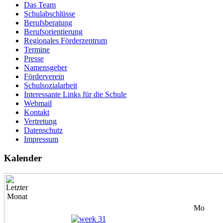
Das Team
Schulabschlüsse
Alt
Berufsberatung
Berufsorientierung
Macht mit bei der Altpapiersammlung!! Der Erlös k
Regionales Förderzentrum
Termine
Presse
Alt
Namensgeber
Förderverein
Macht mit bei der Altpapiersammlung!! Der Erlös k
Schulsozialarbeit
Interessante Links für die Schule
Webmail
Alt
Kontakt
Vertretung
Macht mit bei der Altpapiersammlung!! Der Erlös k
Datenschutz
Impressum
Kalender
Mo