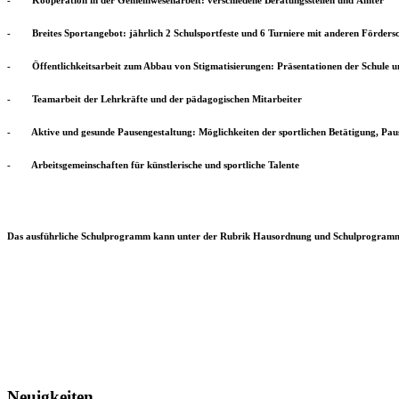
- Kooperation in der Gemeinwesenarbeit: verschiedene Beratungsstellen und Ämter
- Breites Sportangebot: jährlich 2 Schulsportfeste und 6 Turniere mit anderen Fördersc
- Öffentlichkeitsarbeit zum Abbau von Stigmatisierungen: Präsentationen der Schule un
- Teamarbeit der Lehrkräfte und der pädagogischen Mitarbeiter
- Aktive und gesunde Pausengestaltung: Möglichkeiten der sportlichen Betätigung, Paus
- Arbeitsgemeinschaften für künstlerische und sportliche Talente
Das ausführliche Schulprogramm kann unter der Rubrik Hausordnung und Schulprogramm
Neuigkeiten