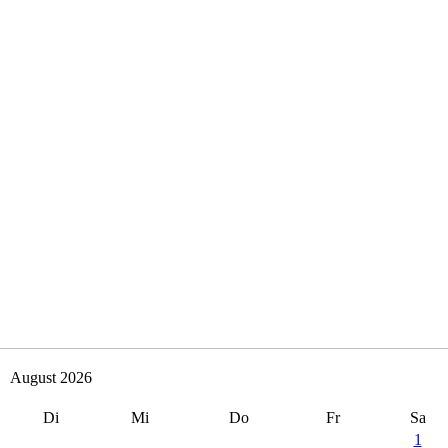
papiersammlung
ommt dem Förderverein der Schule und somit den Kindern zu gute.
papiersammlung
ommt dem Förderverein der Schule und somit den Kindern zu gute.
papiersammlung
ommt dem Förderverein der Schule und somit den Kindern zu gute.
August 2026
Di
Mi
Do
Fr
Sa
1