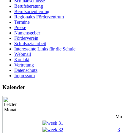
Schulabschlüsse
Alt
Berufsberatung
Berufsorientierung
Macht mit bei der Altpapiersammlung!! Der Erlös k
Regionales Förderzentrum
Termine
Presse
Alt
Namensgeber
Förderverein
Macht mit bei der Altpapiersammlung!! Der Erlös k
Schulsozialarbeit
Interessante Links für die Schule
Webmail
Alt
Kontakt
Vertretung
Macht mit bei der Altpapiersammlung!! Der Erlös k
Datenschutz
Impressum
Kalender
Mo
3