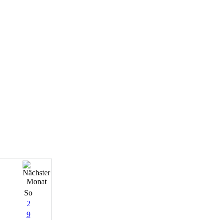
So
2
9