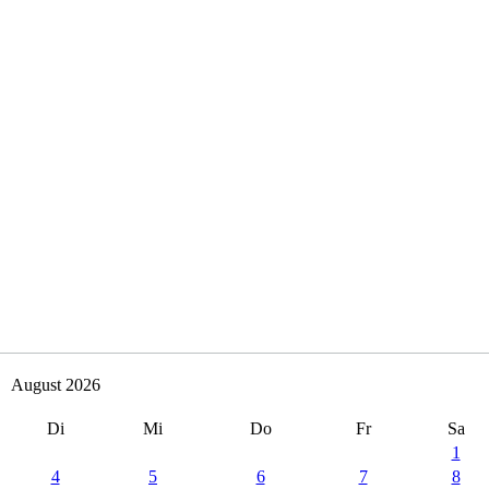
papiersammlung
ommt dem Förderverein der Schule und somit den Kindern zu gute.
papiersammlung
ommt dem Förderverein der Schule und somit den Kindern zu gute.
papiersammlung
ommt dem Förderverein der Schule und somit den Kindern zu gute.
August 2026
Di
Mi
Do
Fr
Sa
1
4
5
6
7
8