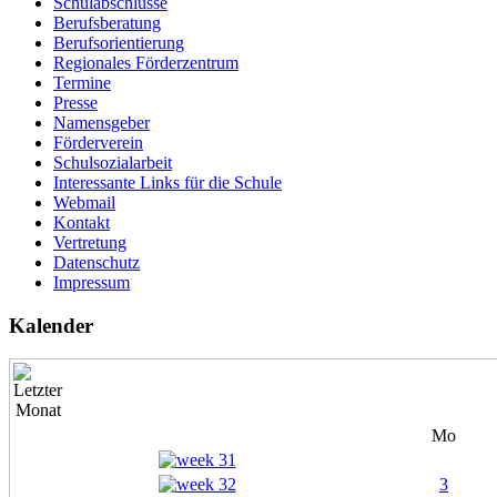
Schulabschlüsse
Alt
Berufsberatung
Berufsorientierung
Macht mit bei der Altpapiersammlung!! Der Erlös k
Regionales Förderzentrum
Termine
Presse
Alt
Namensgeber
Förderverein
Macht mit bei der Altpapiersammlung!! Der Erlös k
Schulsozialarbeit
Interessante Links für die Schule
Webmail
Alt
Kontakt
Vertretung
Macht mit bei der Altpapiersammlung!! Der Erlös k
Datenschutz
Impressum
Kalender
Mo
3