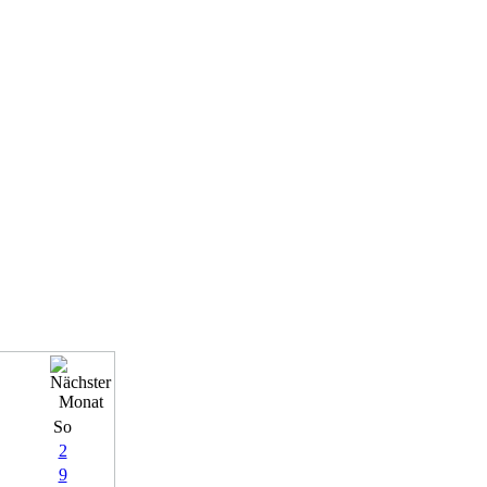
So
2
9