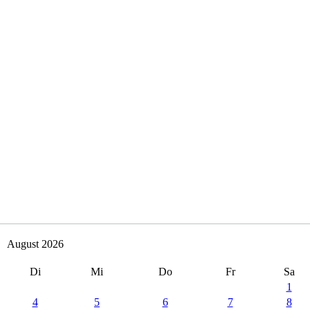
papiersammlung
ommt dem Förderverein der Schule und somit den Kindern zu gute.
papiersammlung
ommt dem Förderverein der Schule und somit den Kindern zu gute.
papiersammlung
ommt dem Förderverein der Schule und somit den Kindern zu gute.
August 2026
Di
Mi
Do
Fr
Sa
1
4
5
6
7
8